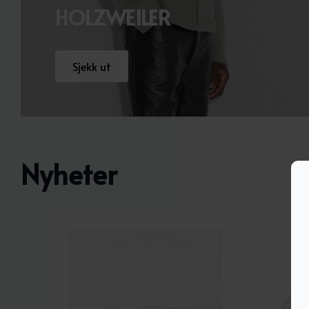
HOLZWEILER
Sjekk ut
Nyheter