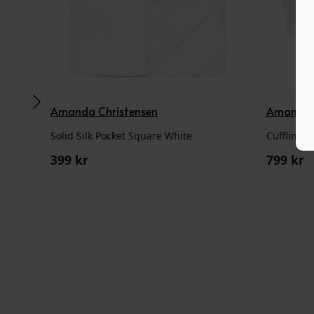
Amanda Christensen
Amanda C
Solid Silk Pocket Square White
Cufflinks 
399
kr
799
kr