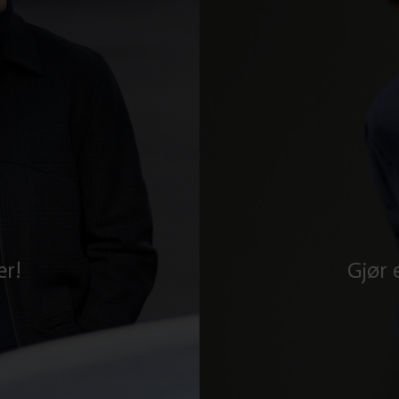
er!
Gjør 