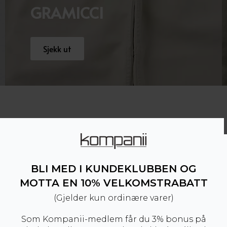
GRAMICCI
Sjekk ut
BLI MED I KUNDEKLUBBEN OG
MOTTA EN 10% VELKOMSTRABATT
(Gjelder kun ordinære varer)
Som Kompanii-medlem får du 3% bonus på