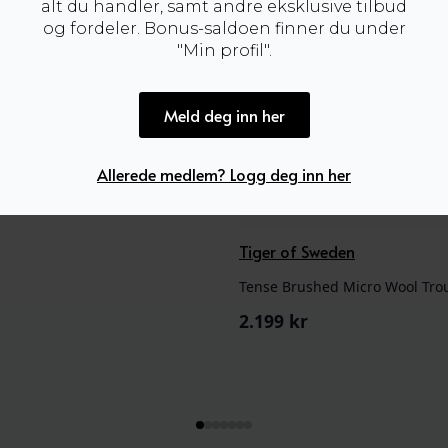
alt du handler, samt andre eksklusive tilbud
og fordeler. Bonus-saldoen finner du under
"Min profil".
Meld deg inn her
hristensen
Allerede medlem? Logg deg inn her
& Studs Set Gold/Black
Tiger of Sweden
2.199
kr