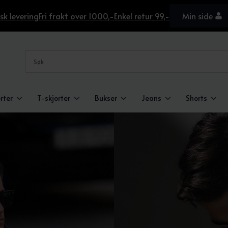
sk levering
Fri frakt over 1000,-
Enkel retur 99,-
Min side
rter
T-skjorter
Bukser
Jeans
Shorts