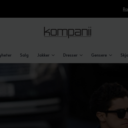
Ra
yheter
Salg
Jakker
Dresser
Gensere
Skjo