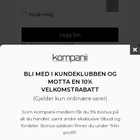
Husk meg
Logg Inn
Mistet passordet ditt?
Registrer
BLI MED I KUNDEKLUBBEN OG
Påkrevd
E-postadresse
*
MOTTA EN 10%
VELKOMSTRABATT
(Gjelder kun ordinære varer)
En lenke for å angi et nytt passord vil bli
sendt til e-postadressen din.
Som Kompanii-medlem får du 3% bonus på
Registrer
alt du handler, samt andre eksklusive tilbud og
fordeler. Bonus-saldoen finner du under "Min
profil".