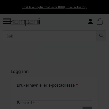
Rask levering
Fri frakt over 1000,-
Enkel retur 99,-
Logg inn
Påkrevd
Brukernavn eller e-postadresse
*
Påkrevd
Passord
*