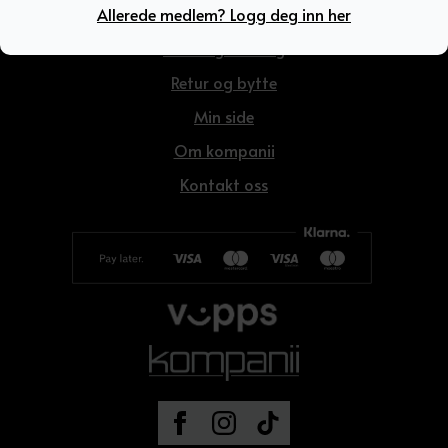
Allerede medlem? Logg deg inn her
Kjøpsbetingelser
Frakt og levering
Retur og bytte
Min side
Om kompanii
Kontakt oss