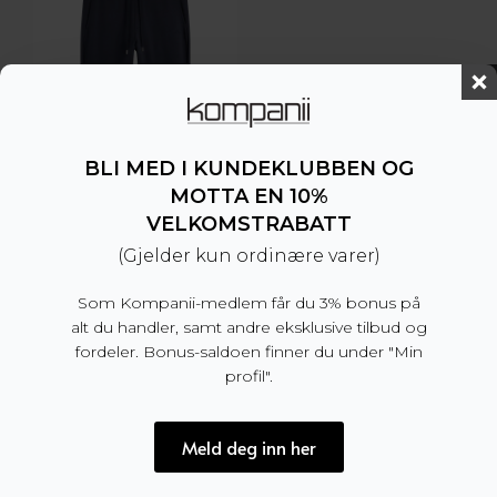
BLI MED I KUNDEKLUBBEN OG
MOTTA EN 10%
VELKOMSTRABATT
(Gjelder kun ordinære varer)
J.Lindeberg
Som Kompanii-medlem får du 3% bonus på
Alpha Pant Navy
alt du handler, samt andre eksklusive tilbud og
fordeler. Bonus-saldoen finner du under "Min
1.199
kr
profil".
Meld deg inn her
Kundeservice