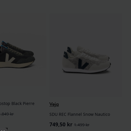
Veja
pstop Black Pierre
1.849
kr
SDU REC Flannel Snow Nautico
ig
de
749,50
kr
1.499
kr
Opprinnelig
Nåværende