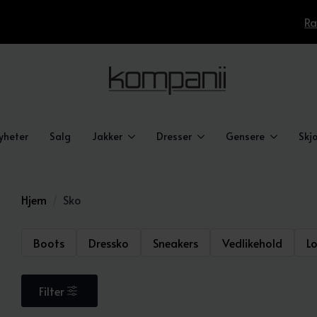
Ra
yheter
Salg
Jakker
Dresser
Gensere
Skjo
Hjem
Sko
Boots
Dressko
Sneakers
Vedlikehold
L
Filter