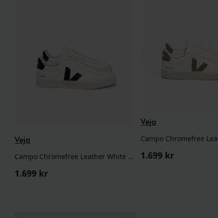
1.499 kr.
749,50 kr.
1.649 kr.
824,50 kr.
Veja
Veja
1.699
kr
Campo Chromefree Leather White Black
1.699
kr