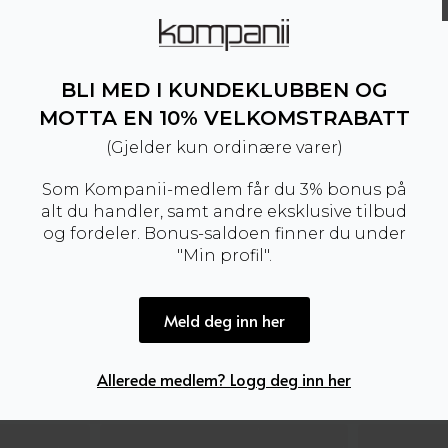
1.849 kr.
924,50 kr.
1.849 kr.
924,50 kr.
BLI MED I KUNDEKLUBBEN OG
MOTTA EN 10% VELKOMSTRABATT
(Gjelder kun ordinære varer)
Som Kompanii-medlem får du 3% bonus på
alt du handler, samt andre eksklusive tilbud
og fordeler. Bonus-saldoen finner du under
"Min profil".
Mono
Mono
Meld deg inn her
Core Cap Suede Black
Core Cap Sue
2.999
kr
2.999
kr
Rio Branco Light Aircell Lunar Matcha
Allerede medlem? Logg deg inn her