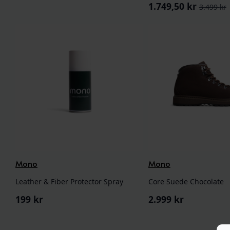
1.749,50
kr
3.499
kr
Opprinnelig
Nåværende
pris
pris
var:
er:
3.499 kr.
1.749,50 kr.
Mono
Mono
Leather & Fiber Protector Spray
Core Suede Chocolate
199
kr
2.999
kr