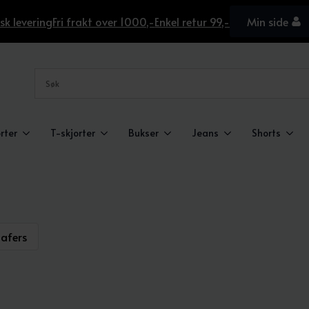
sk levering
Fri frakt over 1000,-
Enkel retur 99,-
Min side
rter
T-skjorter
Bukser
Jeans
Shorts
oafers