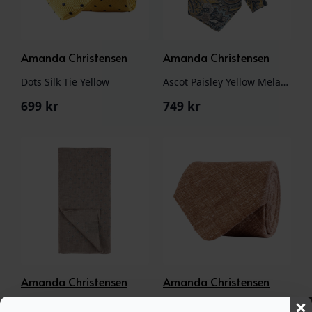
Amanda Christensen
Amanda Christensen
Dots Silk Tie Yellow
Ascot Paisley Yellow Melange
699
kr
749
kr
Amanda Christensen
Amanda Christensen
Bandana Beige
Solid Linen Tie Tobacco Brown