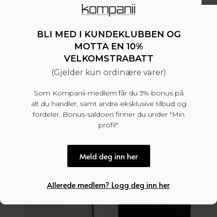
449,50
kr
899
kr
899
kr
Opprinnelig
Nåværende
pris
pris
BLI MED I KUNDEKLUBBEN OG
var:
er:
MOTTA EN 10%
899 kr.
449,50 kr.
VELKOMSTRABATT
(Gjelder kun ordinære varer)
Som Kompanii-medlem får du 3% bonus på
alt du handler, samt andre eksklusive tilbud og
fordeler. Bonus-saldoen finner du under "Min
profil".
Amanda Christensen
Amanda Christensen
Solid Stripe Linen Pocket Square White w/Tobacco Brown
Paisley Linen Pocket Square Sky Blue Melange
Meld deg inn her
599
kr
449
kr
Allerede medlem? Logg deg inn her