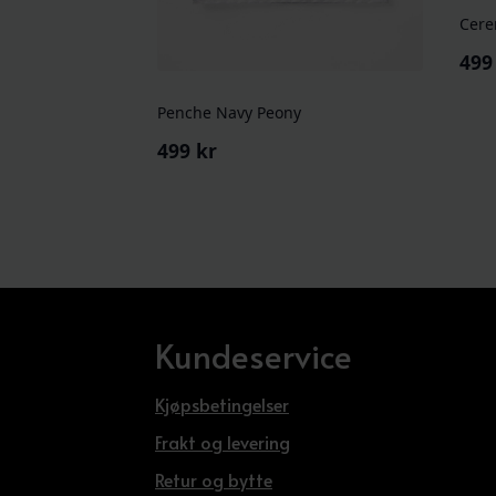
Cere
49
Penche Navy Peony
499
kr
Kundeservice
Kjøpsbetingelser
Frakt og levering
Retur og bytte