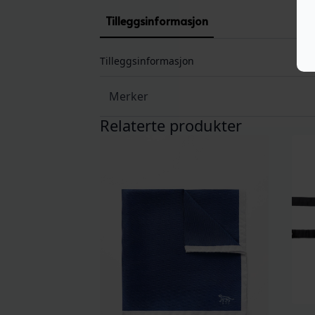
Tilleggsinformasjon
Tilleggsinformasjon
Merker
Relaterte produkter