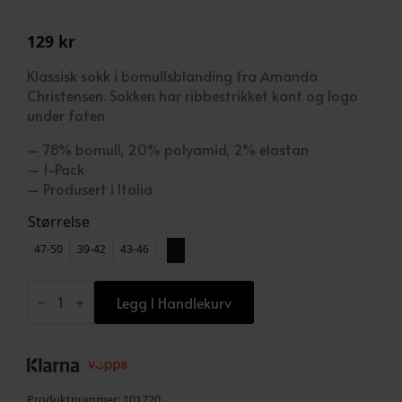
129
kr
Klassisk sokk i bomullsblanding fra Amanda
Christensen. Sokken har ribbestrikket kant og logo
under foten.
– 78% bomull, 20% polyamid, 2% elastan
– 1-Pack
– Produsert i Italia
Størrelse
47-50
39-42
43-46
True
Ankle
Legg I Handlekurv
Sock
Dark
Navy
antall
Produktnummer:
101720