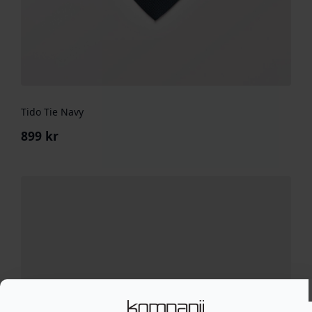
Tido Tie Navy
899
kr