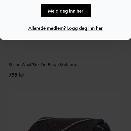
Meld deg inn her
Allerede medlem? Logg deg inn her
Stripe Wool/Silk Tie Beige Melange
799
kr