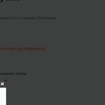
mønster fra Amanda Christensen.
n utsolgt og utilgjengelig.
mmetørkle
,
Tilbehør