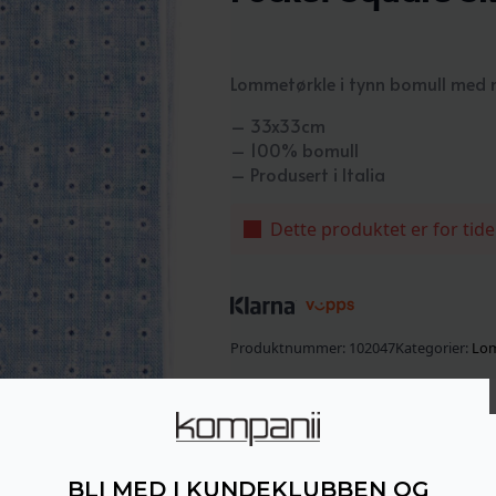
Lommetørkle i tynn bomull med 
– 33x33cm
– 100% bomull
– Produsert i Italia
Dette produktet er for tide
Produktnummer:
102047
Kategorier:
Lo
BLI MED I KUNDEKLUBBEN OG