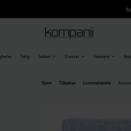
Ra
yheter
Salg
Jakker
Dresser
Gensere
Skjo
Hjem
Tilbehør
Lommetørkle
Amand