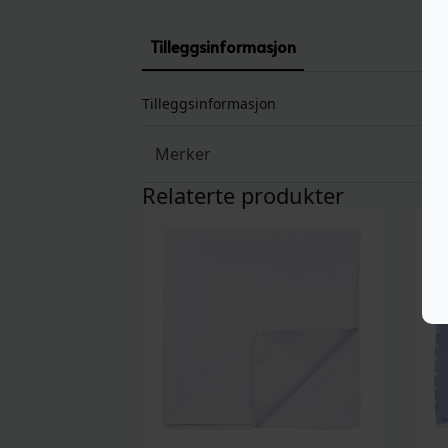
Tilleggsinformasjon
Tilleggsinformasjon
Merker
Relaterte produkter