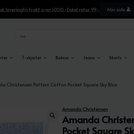
sk levering
Fri frakt over 1000,-
Enkel retur 99,-
Min side
rter
T-skjorter
Bukser
Jeans
Shorts
a Christensen Pattern Cotton Pocket Square Sky Blue
Amanda Christensen
Amanda Christen
Pocket Square Sk