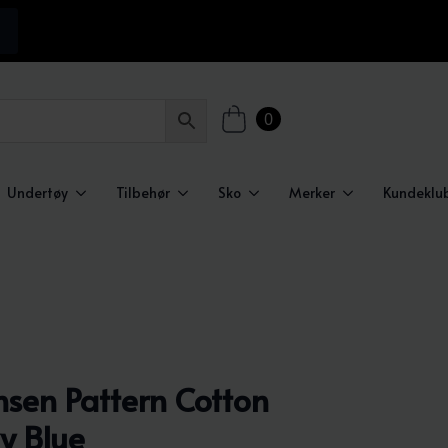
0
Undertøy
Tilbehør
Sko
Merker
Kundeklu
sen Pattern Cotton
y Blue