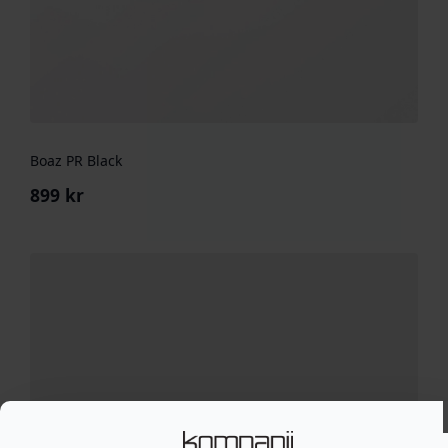
Boaz PR Black
899
kr