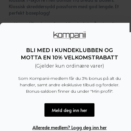
Klassisk skreddersydd passform med god lengde. Et
perfekt baseplagg!
– Normal/Smal passform. Vi anbefaler å velge din
normale størrelse
– Rund hals
– 100% økologisk bomull
– Produsert i India
BLI MED I KUNDEKLUBBEN OG
MOTTA EN 10% VELKOMSTRABATT
Dette produktet er for tiden utsolgt og utilgjengel
(Gjelder kun ordinære varer)
Som Kompanii-medlem får du 3% bonus på alt du
handler, samt andre eksklusive tilbud og fordeler.
Bonus-saldoen finner du under "Min profil".
Produktnummer:
100756
Kategori:
SALG
Meld deg inn her
Tilleggsinformasjon
Allerede medlem? Logg deg inn her