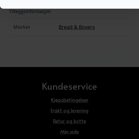
Tilleggsinformasjon
Merker
Bread & Boxers
Kundeservice
Kjøpsbetingelser
Frakt og levering
Retur og bytte
Min side