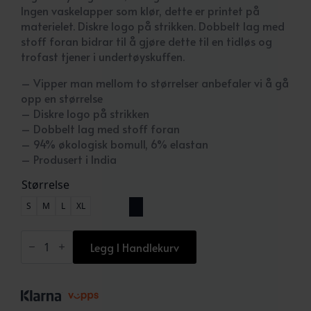
Ingen vaskelapper som klør, dette er printet på
materielet. Diskre logo på strikken. Dobbelt lag med
stoff foran bidrar til å gjøre dette til en tidløs og
trofast tjener i undertøyskuffen.
– Vipper man mellom to størrelser anbefaler vi å gå
opp en størrelse
– Diskre logo på strikken
– Dobbelt lag med stoff foran
– 94% økologisk bomull, 6% elastan
– Produsert i India
Størrelse
S
M
L
XL
Brief
3-
Legg I Handlekurv
Pack
White
antall