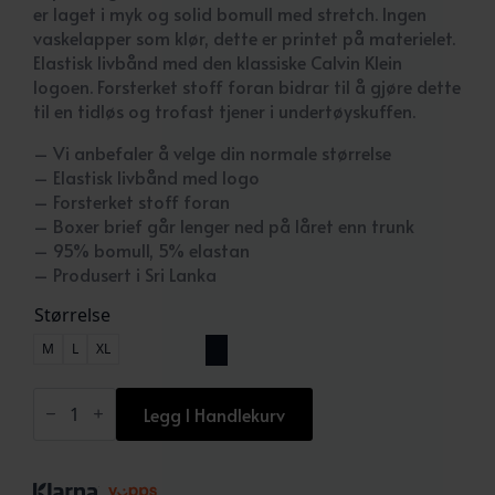
er laget i myk og solid bomull med stretch. Ingen
vaskelapper som klør, dette er printet på materielet.
Elastisk livbånd med den klassiske Calvin Klein
logoen. Forsterket stoff foran bidrar til å gjøre dette
til en tidløs og trofast tjener i undertøyskuffen.
– Vi anbefaler å velge din normale størrelse
– Elastisk livbånd med logo
– Forsterket stoff foran
– Boxer brief går lenger ned på låret enn trunk
– 95% bomull, 5% elastan
– Produsert i Sri Lanka
Størrelse
M
L
XL
Boxer
Brief
Legg I Handlekurv
3-
Pack
Icon
Cotton