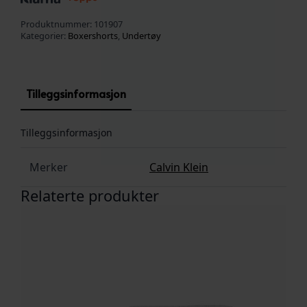
Stretch
Grey
Produktnummer:
101907
Heather/White/Black
antall
Kategorier:
Boxershorts
,
Undertøy
Tilleggsinformasjon
Tilleggsinformasjon
Merker
Calvin Klein
Relaterte produkter