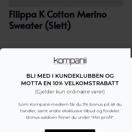
Filippa K Cotton Merino
Sweater (Slett)
Tidløs genser i merinoull og bomull fra Filippa K.
Ribbestrikk i midjen og håndledd. En allsdig genser
som fungerer like bra alene eller med en skjorte
under.
BLI MED I KUNDEKLUBBEN OG
– Normal passform, vi anbefaler å velge din
MOTTA EN 10% VELKOMSTRABATT
normale størrelse
(Gjelder kun ordinære varer)
– 50% bomull, 50% mulesing fri merinoull
– Produsert i Kina
Som Kompanii-medlem får du 3% bonus på alt du
handler, samt andre eksklusive tilbud og fordeler.
Dette produktet er for tiden utsolgt og utilgjengel
Bonus-saldoen finner du under "Min profil".