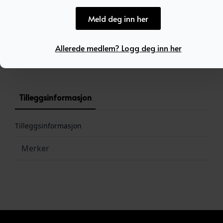
Meld deg inn her
Allerede medlem? Logg deg inn her
Produktnummer:
100454
Kategori:
Ukategorisert
Tilleggsinformasjon
Tilleggsinformasjon
Merker