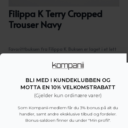
Filippa K Terry Cropped
Trouser Navy
Favorittbuksen fra Filippa K. Buksen er laget i et lett
og pustende gabardine-materiale. Buksen har
cropped lengde med oppbrett. Strikk i livet og
stretch gjør den buksen veldig komfortabel. Bruk
den med sneakers og hoodie eller med loafers og
BLI MED I KUNDEKLUBBEN OG
skjorte.
MOTTA EN 10% VELKOMSTRABATT
– Normal passform. Vi anbefaler å velge din
(Gjelder kun ordinære varer)
normale størrelse.
– 54% polyester, 44% ull, 2% elastan
Som Kompanii-medlem får du 3% bonus på alt du
– Produsert i Portugal
handler, samt andre eksklusive tilbud og fordeler.
Bonus-saldoen finner du under "Min profil".
Dette produktet er for tiden utsolgt og utilgjengel