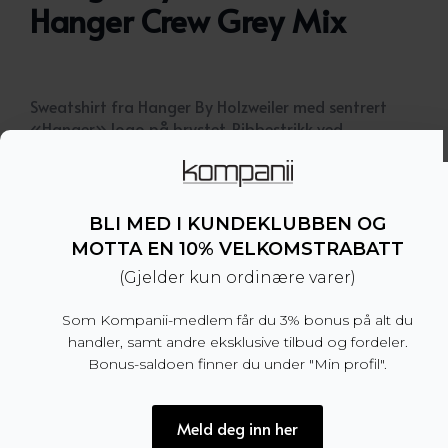
Hanger Crew Grey Mix
Sweatshirt fra Hanger By Holzweiler med sentrert
«Hanger» logo på brystet. Ribbestrikk ved
håndledd, midje og hals.
– Boxy passform. Vi anbefaler å velge din normale
størrelse
BLI MED I KUNDEKLUBBEN OG
– Unisex
MOTTA EN 10% VELKOMSTRABATT
– 70% organisk bomull, 30% modal
– Produsert i Portugal
(Gjelder kun ordinære varer)
Som Kompanii-medlem får du 3% bonus på alt du
Dette produktet er for tiden utsolgt og utilgjengel
handler, samt andre eksklusive tilbud og fordeler.
Bonus-saldoen finner du under "Min profil".
Meld deg inn her
Produktnummer:
100842