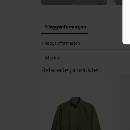
Tilleggsinformasjon
Tilleggsinformasjon
Merker
Relaterte produkter