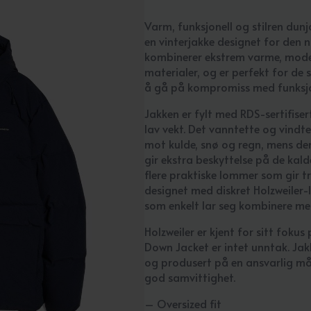
Varm, funksjonell og stilren dun
en vinterjakke designet for den 
kombinerer ekstrem varme, mode
materialer, og er perfekt for de 
å gå på kompromiss med funksjo
Jakken er fylt med RDS-sertifise
lav vekt. Det vanntette og vindte
mot kulde, snø og regn, mens de
gir ekstra beskyttelse på de ka
flere praktiske lommer som gir t
designet med diskret Holzweiler-l
som enkelt lar seg kombinere me
Holzweiler er kjent for sitt foku
Down Jacket er intet unntak. Jakk
og produsert på en ansvarlig må
god samvittighet.
– Oversized fit