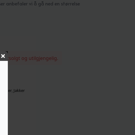
r anbefaler vi å gå ned en størrelse
n utsolgt og utilgjengelig.
jakker
,
Jakker