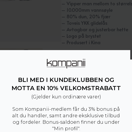
– Vipper man mellom to størrelse
– 10.000mm vannsøyle
– 80% dun, 20% fjær
– Toveis YKK glidelås
– Avtagbar og justerbar hette
– Logo på brystet
– Produsert i Kina
Dette produktet er for tide
BLI MED I KUNDEKLUBBEN OG
MOTTA EN 10% VELKOMSTRABATT
Produktnummer:
101519
Kategorier:
Dun
(Gjelder kun ordinære varer)
Som Kompanii-medlem får du 3% bonus på
alt du handler, samt andre eksklusive tilbud
og fordeler. Bonus-saldoen finner du under
"Min profil".