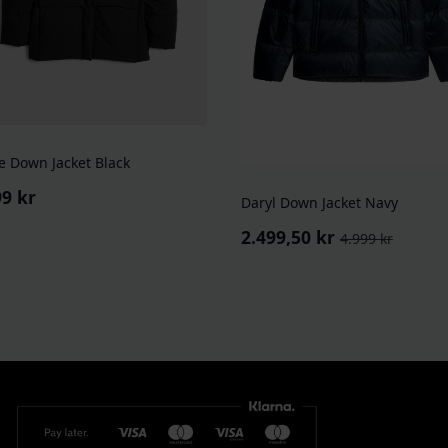
e Down Jacket Black
99
kr
Daryl Down Jacket Navy
2.499,50
kr
4.999
kr
Opprinnelig
Nåværende
pris
pris
var:
er:
4.999 kr.
2.499,50 kr.