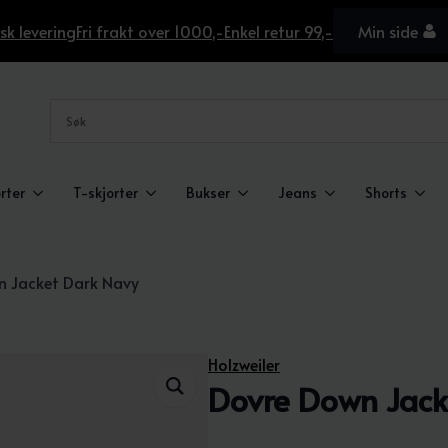
sk levering
Fri frakt over 1000,-
Enkel retur 99,-
Min side
rter
T-skjorter
Bukser
Jeans
Shorts
n Jacket Dark Navy
Holzweiler
Dovre Down Jack