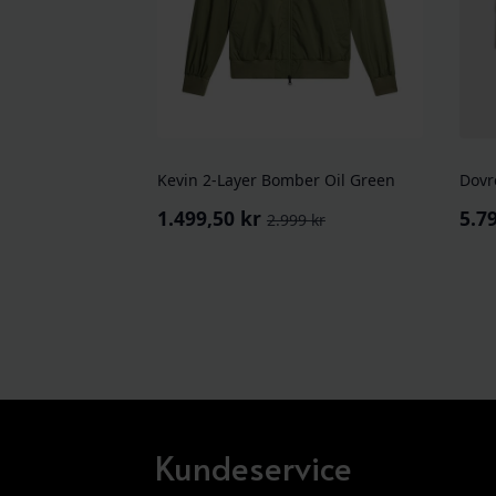
Kevin 2-Layer Bomber Oil Green
Dovr
1.499,50
kr
5.7
2.999
kr
Opprinnelig
Nåværende
pris
pris
var:
er:
2.999 kr.
1.499,50 kr.
Kundeservice