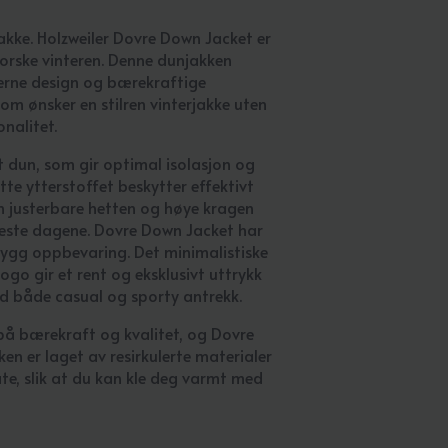
jakke. Holzweiler Dovre Down Jacket er
norske vinteren. Denne dunjakken
rne design og bærekraftige
som ønsker en stilren vinterjakke uten
nalitet.
rt dun, som gir optimal isolasjon og
tte ytterstoffet beskytter effektivt
n justerbare hetten og høye kragen
ldeste dagene. Dovre Down Jacket har
rygg oppbevaring. Det minimalistiske
ogo gir et rent og eksklusivt uttrykk
d både casual og sporty antrekk.
s på bærekraft og kvalitet, og Dovre
en er laget av resirkulerte materialer
te, slik at du kan kle deg varmt med