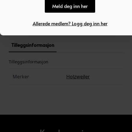
Meld deg inn her
Produktnummer:
100409
Kategori:
SALG
Allerede medlem? Logg deg inn her
Tilleggsinformasjon
Tilleggsinformasjon
Merker
Holzweiler