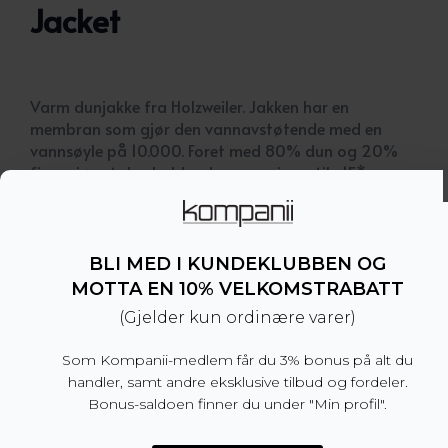
Jacket
Varm dunjakke fra Holzweiler. Jakken har en
membran som gjør den vannavstøtende med en
vannsøyle på 10.000. Foret med 80% dun og 20%
fjær gjør at den holder deg varm i opptil -15*c, og
kaldere med en ullgenser under. Åpnes lukkes med
glidelås med borrelåsdeksel.
Avtagbar hette.
BLI MED I KUNDEKLUBBEN OG
– Avslappet passform, vi anbefaler å velge din
MOTTA EN 10% VELKOMSTRABATT
normale størrelse.
(Gjelder kun ordinære varer)
– 80% dun, 20% fjær
– Produsert i Kina
Som Kompanii-medlem får du 3% bonus på alt du
handler, samt andre eksklusive tilbud og fordeler.
Dette produktet er for tiden utsolgt og utilgjengel
Bonus-saldoen finner du under "Min profil".