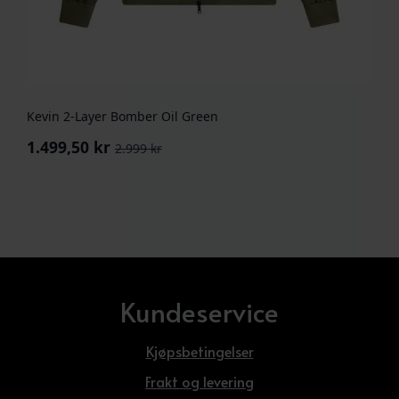
Kevin 2-Layer Bomber Oil Green
1.499,50
kr
2.999
kr
Opprinnelig
Nåværende
pris
pris
var:
er:
2.999 kr.
1.499,50 kr.
Kundeservice
Kjøpsbetingelser
Frakt og levering