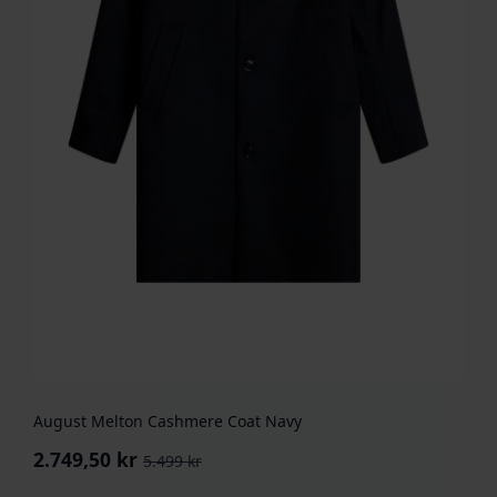
August Melton Cashmere Coat Navy
2.749,50
kr
5.499
kr
Opprinnelig
Nåværende
pris
pris