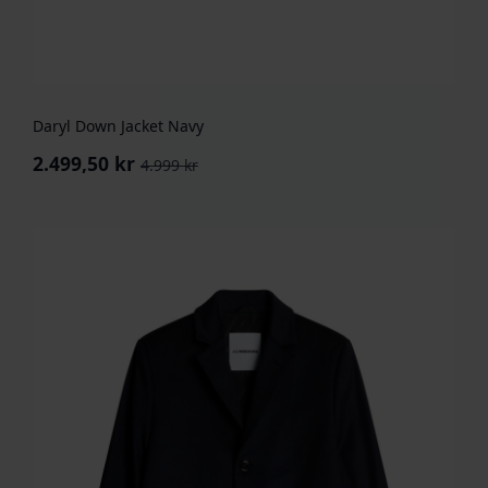
Daryl Down Jacket Navy
2.499,50
kr
4.999
kr
Opprinnelig
Nåværende
pris
pris
var:
er:
4.999 kr.
2.499,50 kr.