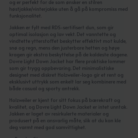
og er perfekt for de som ønsker en stilren
høstjakke/vinterjakke uten å gå på kompromiss med
funksjonalitet.
Jakken er fylt med RDS-sertifisert dun, som gir
optimal isolasjon og lav vekt. Det vanntette og
vindtette ytterstoffet beskytter effektivt mot kulde,
snø og regn, mens den justerbare hetten og høye
kragen gir ekstra beskyttelse på de kaldeste dagene.
Dovre Light Down Jacket har flere praktiske lommer
som gir trygg oppbevaring. Det minimalistiske
designet med diskret Holzweiler-logo gir et rent og
eksklusivt uttrykk som enkelt lar seg kombinere med
både casual og sporty antrekk.
Holzweiler er kjent for sitt fokus på bærekraft og
kvalitet, og Dovre Light Down Jacket er intet unntak.
Jakken er laget av resirkulerte materialer og
produsert på en ansvarlig måte, slik at du kan kle
deg varmt med god samvittighet.