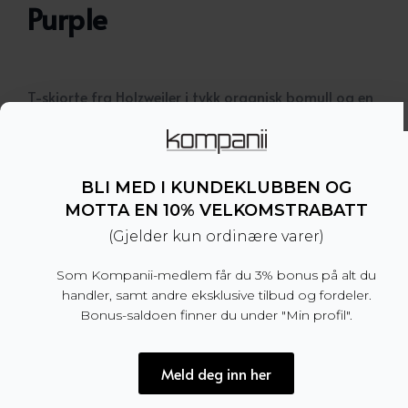
Purple
T-skjorte fra Holzweiler i tykk organisk bomull og en
boxy passform. Trykk foran og print på ryggen.
– Boxy passform. Vi anbefaler å velge din normale
passform
BLI MED I KUNDEKLUBBEN OG
– 100% organisk bomull
MOTTA EN 10% VELKOMSTRABATT
– Produsert i Portugal
(Gjelder kun ordinære varer)
Dette produktet er for tiden utsolgt og utilgjengel
Som Kompanii-medlem får du 3% bonus på alt du
handler, samt andre eksklusive tilbud og fordeler.
Bonus-saldoen finner du under "Min profil".
Produktnummer:
100767
Kategori:
SALG
Meld deg inn her