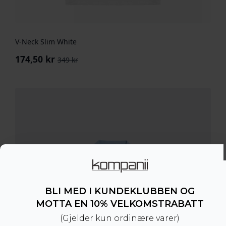
V-Neck Slim White
174,50
kr
349
kr
Opprinnelig
Nåværende
pris
pris
var:
er:
349 kr.
174,50 kr.
BLI MED I KUNDEKLUBBEN OG
MOTTA EN 10% VELKOMSTRABATT
(Gjelder kun ordinære varer)