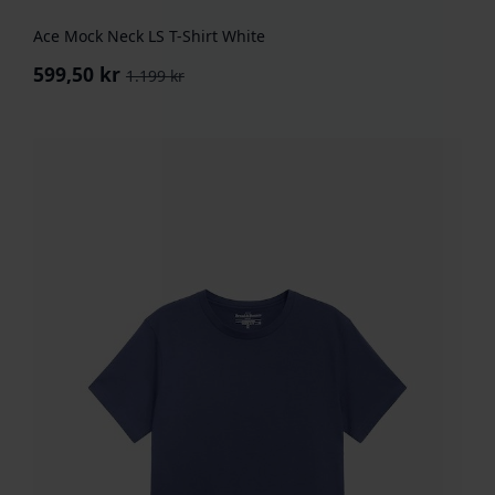
Ace Mock Neck LS T-Shirt White
599,50
kr
1.199
kr
Opprinnelig
Nåværende
pris
pris
var:
er:
1.199 kr.
599,50 kr.