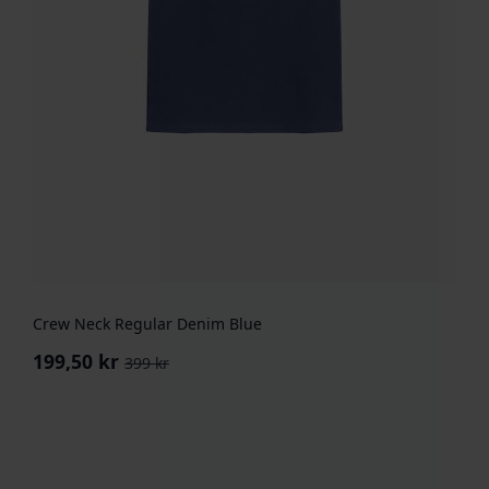
Crew Neck Regular Denim Blue
199,50
kr
399
kr
Opprinnelig
Nåværende
pris
pris
var:
er:
399 kr.
199,50 kr.