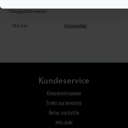
Tilleggsinformasjon
Merker
Holzweiler
Kundeservice
Kjøpsbetingelser
Frakt og levering
Retur og bytte
Min side