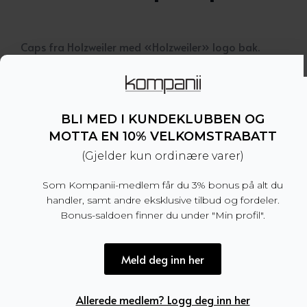
Caps fra Holzweiler med «Holzweiler» logo bak.
– Unisex
– «Holzweiler» logo bak
– 100% bomull
– Produsert i Kina
BLI MED I KUNDEKLUBBEN OG
MOTTA EN 10% VELKOMSTRABATT
Dette produktet er for tiden utsolgt og utilgjengel
(Gjelder kun ordinære varer)
Som Kompanii-medlem får du 3% bonus på alt du
handler, samt andre eksklusive tilbud og fordeler.
Bonus-saldoen finner du under "Min profil".
Produktnummer:
100614
Kategori:
SALG
Meld deg inn her
Tilleggsinformasjon
Allerede medlem? Logg deg inn her