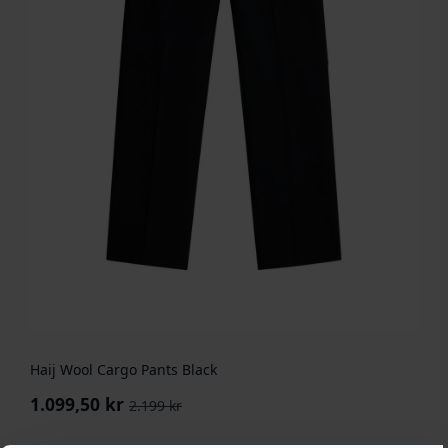
Haij Wool Cargo Pants Black
1.099,50
kr
2.199
kr
Opprinnelig
Nåværende
pris
pris