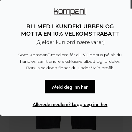
var:
er:
2.199 kr.
1.099,50 kr.
BLI MED I KUNDEKLUBBEN OG
MOTTA EN 10% VELKOMSTRABATT
(Gjelder kun ordinære varer)
Som Kompanii-medlem får du 3% bonus på alt du
handler, samt andre eksklusive tilbud og fordeler.
Bonus-saldoen finner du under "Min profil".
Meld deg inn her
Allerede medlem? Logg deg inn her