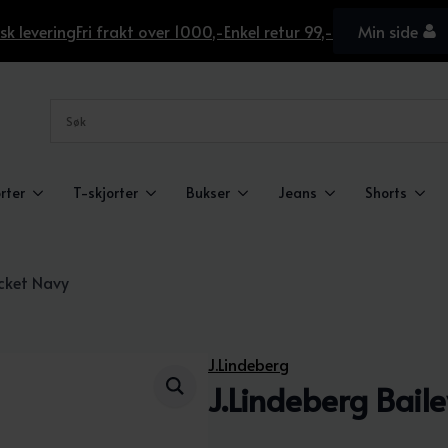
sk levering
Fri frakt over 1000,-
Enkel retur 99,-
Min side
rter
T-skjorter
Bukser
Jeans
Shorts
acket Navy
J.Lindeberg
J.Lindeberg Bail