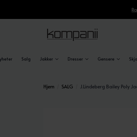
Ra
yheter
Salg
Jakker
Dresser
Gensere
Skjo
Hjem
SALG
J.Lindeberg Bailey Poly J