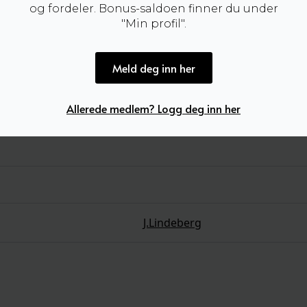
og fordeler. Bonus-saldoen finner du under
"Min profil".
Meld deg inn her
Allerede medlem? Logg deg inn her
J.Lindeberg