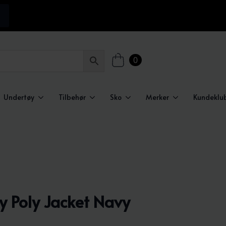
0
Undertøy
Tilbehør
Sko
Merker
Kundeklu
ey Poly Jacket Navy