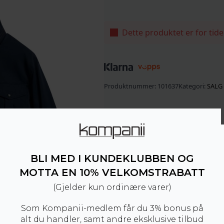
Dette produktet er for tide
Produktnummer:
101637
Kategori:
SALG
BLI MED I KUNDEKLUBBEN OG
MOTTA EN 10% VELKOMSTRABATT
(Gjelder kun ordinære varer)
Som Kompanii-medlem får du 3% bonus på
alt du handler, samt andre eksklusive tilbud