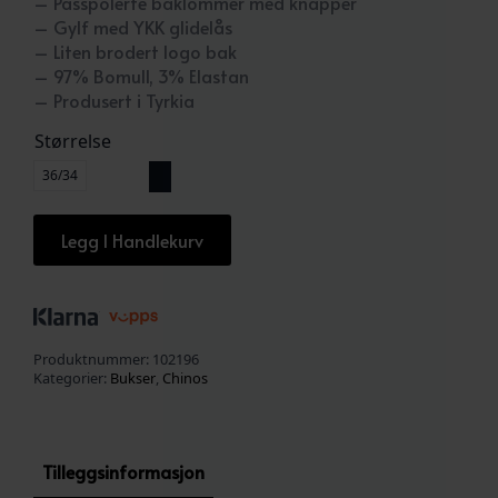
– Passpolerte baklommer med knapper
– Gylf med YKK glidelås
– Liten brodert logo bak
– 97% Bomull, 3% Elastan
– Produsert i Tyrkia
Størrelse
36/34
Legg I Handlekurv
Produktnummer:
102196
Kategorier:
Bukser
,
Chinos
Tilleggsinformasjon