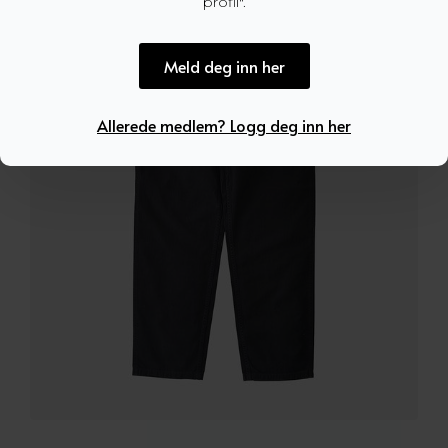
profil".
Meld deg inn her
Allerede medlem? Logg deg inn her