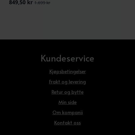
849,50
kr
1.699
kr
Opprinnelig
Nåværende
pris
pris
var:
er:
1.699 kr.
849,50 kr.
Kundeservice
Kjøpsbetingelser
Frakt og levering
Retur og bytte
Min side
Om kompanii
Kontakt oss