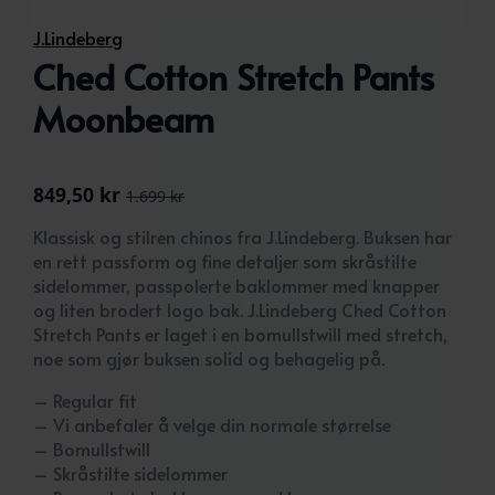
J.Lindeberg
Ched Cotton Stretch Pants
Moonbeam
849,50
kr
1.699
kr
Opprinnelig
Nåværende
pris
pris
Klassisk og stilren chinos fra J.Lindeberg. Buksen har
var:
er:
en rett passform og fine detaljer som skråstilte
1.699 kr.
849,50 kr.
sidelommer, passpolerte baklommer med knapper
og liten brodert logo bak. J.Lindeberg Ched Cotton
Stretch Pants er laget i en bomullstwill med stretch,
noe som gjør buksen solid og behagelig på.
– Regular fit
– Vi anbefaler å velge din normale størrelse
– Bomullstwill
– Skråstilte sidelommer