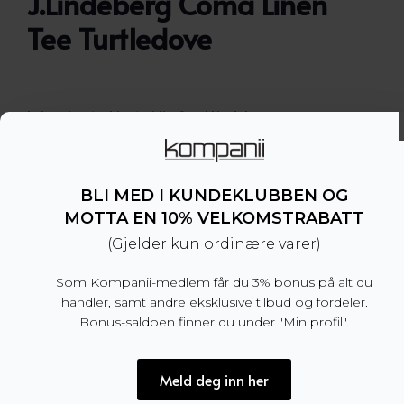
J.Lindeberg Coma Linen
Tee Turtledove
Luksuriøs t-skjorte i lin fra J.Lindeberg.
– Normal passform
– Vi anbefaler å velge din normale størrelse
– Rund hals
BLI MED I KUNDEKLUBBEN OG
– 100% lin
MOTTA EN 10% VELKOMSTRABATT
– Produsert i Kina
(Gjelder kun ordinære varer)
Dette produktet er for tiden utsolgt og utilgjengel
Som Kompanii-medlem får du 3% bonus på alt du
handler, samt andre eksklusive tilbud og fordeler.
Bonus-saldoen finner du under "Min profil".
Produktnummer:
101370
Meld deg inn her
Kategori:
SALG