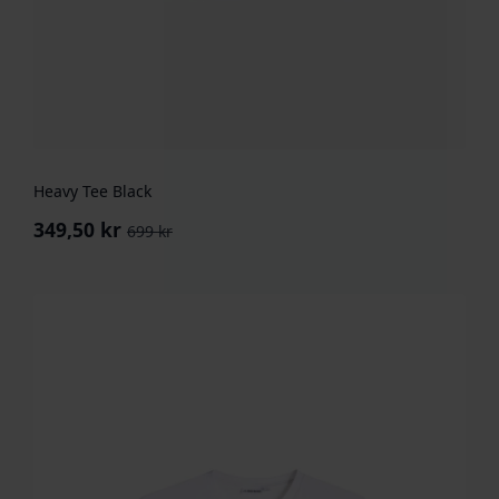
Heavy Tee Black
349,50
kr
699
kr
Opprinnelig
Nåværende
pris
pris
var:
er:
699 kr.
349,50 kr.