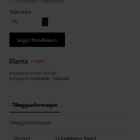
– Produsert i Indonesia
Størrelse
XXL
Legg I Handlekurv
Produktnummer:
102140
Kategorier:
Golfpikèer
,
T-skjorter
Tilleggsinformasjon
Tilleggsinformasjon
Merker
J.Lindeberg Sport