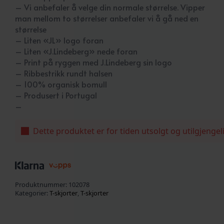
– Vi anbefaler å velge din normale størrelse. Vipper
man mellom to størrelser anbefaler vi å gå ned en
størrelse
– Liten «JL» logo foran
– Liten «J.Lindeberg» nede foran
– Print på ryggen med J.Lindeberg sin logo
– Ribbestrikk rundt halsen
– 100% organisk bomull
– Produsert i Portugal
–
Dette produktet er for tiden utsolgt og utilgjengel
Produktnummer:
102078
Kategorier:
T-skjorter
,
T-skjorter