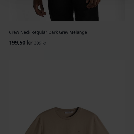
Crew Neck Regular Dark Grey Melange
199,50
kr
399
kr
Opprinnelig
Nåværende
pris
pris
var:
er:
399 kr.
199,50 kr.