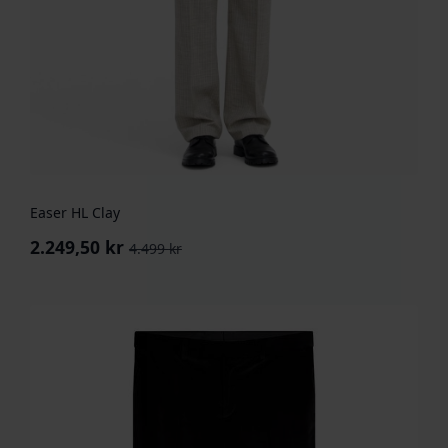
Easer HL Clay
2.249,50
kr
4.499
kr
Opprinnelig
Nåværende
pris
pris
var:
er:
4.499 kr.
2.249,50 kr.