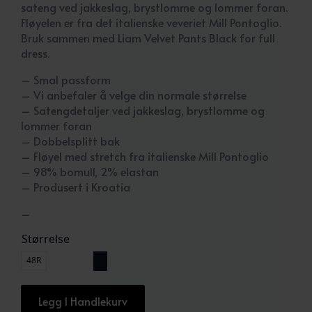
5.999 kr.
2.999,50 kr.
sateng ved jakkeslag, brystlomme og lommer foran.
Fløyelen er fra det italienske veveriet Mill Pontoglio.
Bruk sammen med Liam Velvet Pants Black for full
dress.
– Smal passform
– Vi anbefaler å velge din normale størrelse
– Satengdetaljer ved jakkeslag, brystlomme og
lommer foran
– Dobbelsplitt bak
– Fløyel med stretch fra italienske Mill Pontoglio
– 98% bomull, 2% elastan
– Produsert i Kroatia
–
Størrelse
48R
Legg I Handlekurv