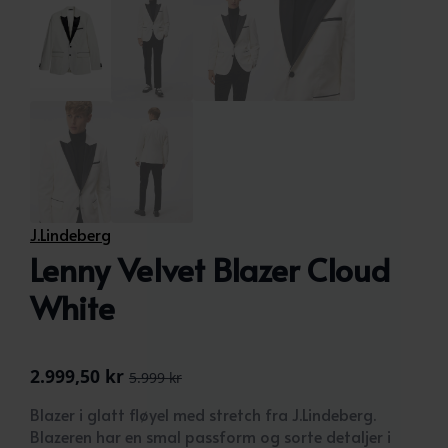
J.Lindeberg
Lenny Velvet Blazer Cloud
White
2.999,50
kr
5.999
kr
Opprinnelig
Nåværende
pris
pris
Blazer i glatt fløyel med stretch fra J.Lindeberg.
var:
er:
Blazeren har en smal passform og sorte detaljer i