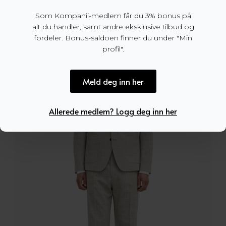
Justin Wool Tux Blazer Black
Som Kompanii-medlem får du 3% bonus på
2.749,50
kr
5.499
kr
alt du handler, samt andre eksklusive tilbud og
Opprinnelig
Nåværende
pris
pris
fordeler. Bonus-saldoen finner du under "Min
var:
er:
profil".
5.499 kr.
2.749,50 kr.
Meld deg inn her
Allerede medlem? Logg deg inn her