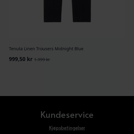
Tenuta Linen Trousers Midnight Blue
999,50
kr
1.999
kr
Opprinnelig
Nåværende
pris
pris
var:
er:
1.999 kr.
999,50 kr.
Kundeservice
Kjøpsbetingelser