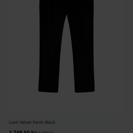
Liam Velvet Pants Black
1.749,50
kr
3.499
kr