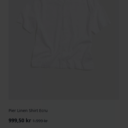
Pier Linen Shirt Ecru
999,50
kr
1.999
kr
Opprinnelig
Nåværende