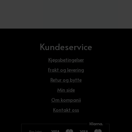
pris
pris
var:
er:
1.999 kr.
999,50 kr.
Kundeservice
Kjøpsbetingelser
Frakt og levering
Retur og bytte
Min side
Om kompanii
Kontakt oss