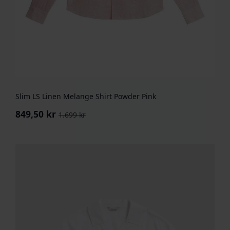
Slim LS Linen Melange Shirt Powder Pink
849,50
kr
1.699
kr
Opprinnelig
Nåværende
pris
pris
var:
er:
1.699 kr.
849,50 kr.