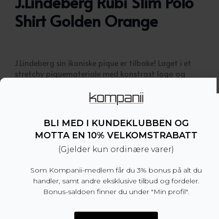
J.Lindeberg Rubi Slim Polo
Shirt Golden Orange
J.Lindeberg sin ikoniske pique er tilbake! Laget i et
stretchy piquemateriale med konstrast logo og
deres signatursøm foran.
– Smal passform. Vi anbefaler å velge din normale
størrelse. Vipper man mellom to størrelser anbefaler
BLI MED I KUNDEKLUBBEN OG
vi å gå opp en størrelse
– Kontrastlogo
MOTTA EN 10% VELKOMSTRABATT
– 96% bomull, 4% elastan
(Gjelder kun ordinære varer)
– Produsert i Portugal
Som Kompanii-medlem får du 3% bonus på alt du
Dette produktet er for tiden utsolgt og utilgjengel
handler, samt andre eksklusive tilbud og fordeler.
Bonus-saldoen finner du under "Min profil".