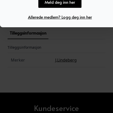
Meld deg inn her
Produktnummer:
100578
Kategori:
SALG
Allerede medlem? Logg deg inn her
Tilleggsinformasjon
Tilleggsinformasjon
Merker
J.Lindeberg
Kundeservice