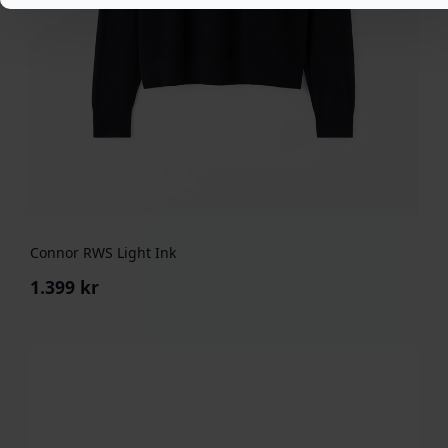
Connor RWS Light Ink
1.399
kr