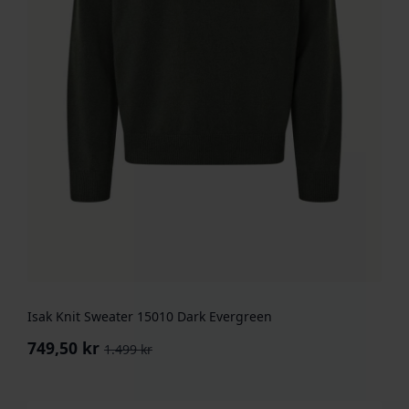
Isak Knit Sweater 15010 Dark Evergreen
749,50
kr
1.499
kr
Opprinnelig
Nåværende
pris
pris
var:
er: