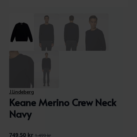
J.Lindeberg
Keane Merino Crew Neck
Navy
749,50
kr
1.499
kr