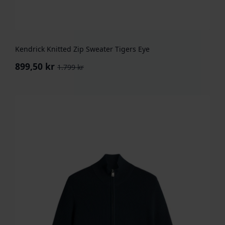
Kendrick Knitted Zip Sweater Tigers Eye
899,50
kr
1.799
kr
Opprinnelig
Nåværende
pris
pris
var:
er:
1.799 kr.
899,50 kr.