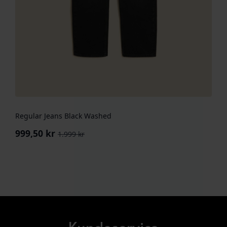
Regular Jeans Black Washed
999,50
kr
1.999
kr
Opprinnelig
Nåværende
pris
pris
var:
er:
1.999 kr.
999,50 kr.
Kundeservice