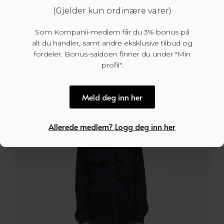
(Gjelder kun ordinære varer)
Rebel Straight Vision Mid Vintage Indigo
Som Kompanii-medlem får du 3% bonus på
1.499
kr
alt du handler, samt andre eksklusive tilbud og
fordeler. Bonus-saldoen finner du under "Min
profil".
Meld deg inn her
Allerede medlem? Logg deg inn her