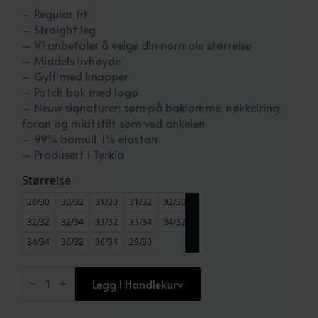
– Regular fit
– Straight leg
– Vi anbefaler å velge din normale størrelse
– Middels livhøyde
– Gylf med knapper
– Patch bak med logo
– Neuw signaturer: søm på baklomme, nøkkelring
foran og midtstilt søm ved ankelen
– 99% bomull, 1% elastan
– Produsert i Tyrkia
Størrelse
28/30
30/32
31/30
31/32
32/30
32/32
32/34
33/32
33/34
34/32
34/34
36/32
36/34
29/30
Ray
Straight
Legg I Handlekurv
Hunter
Indigo
antall