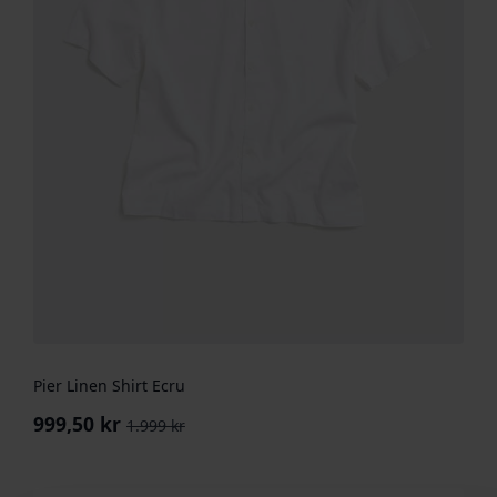
Pier Linen Shirt Ecru
999,50
kr
1.999
kr
Opprinnelig
Nåværende
pris
pris
var:
er: