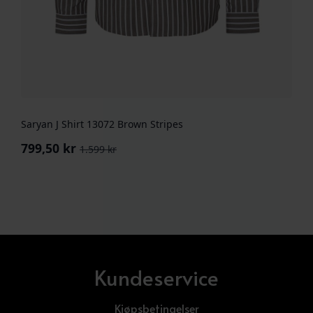
Saryan J Shirt 13072 Brown Stripes
799,50
kr
1.599
kr
Opprinnelig
Nåværende
pris
pris
var:
er:
1.599 kr.
799,50 kr.
Kundeservice
Kjøpsbetingelser