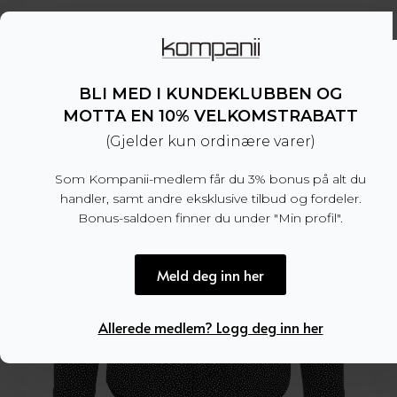
1.999 kr.
999,50 kr.
BLI MED I KUNDEKLUBBEN OG
MOTTA EN 10% VELKOMSTRABATT
(Gjelder kun ordinære varer)
Som Kompanii-medlem får du 3% bonus på alt du
handler, samt andre eksklusive tilbud og fordeler.
Bonus-saldoen finner du under "Min profil".
Meld deg inn her
Allerede medlem? Logg deg inn her