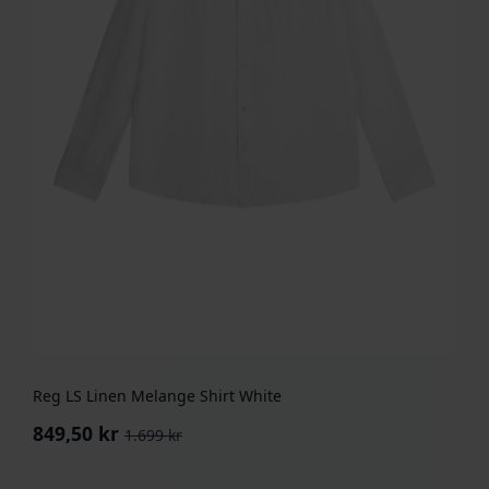
Reg LS Linen Melange Shirt White
849,50
kr
1.699
kr
Opprinnelig
Nåværende
pris
pris
var:
er: