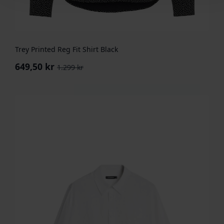
Trey Printed Reg Fit Shirt Black
649,50
kr
1.299
kr
Opprinnelig
Nåværende
pris
pris
var:
er:
1.299 kr.
649,50 kr.