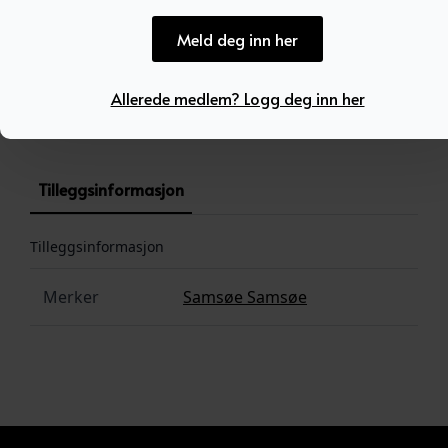
Meld deg inn her
Produktnummer:
101228
Allerede medlem? Logg deg inn her
Kategori:
SALG
Tilleggsinformasjon
Tilleggsinformasjon
Merker
Samsøe Samsøe