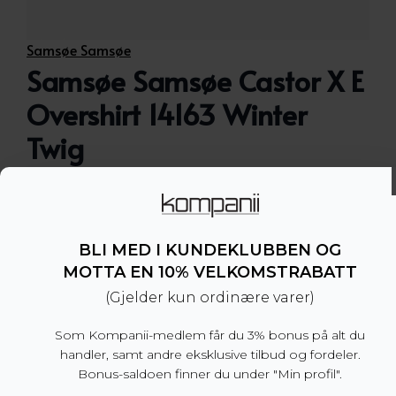
Samsøe Samsøe
Samsøe Samsøe Castor X E
Overshirt 14163 Winter
Twig
Overshirt i ullblanding fra Samsøe Samsøe.
BLI MED I KUNDEKLUBBEN OG
– Avslappet passform
MOTTA EN 10% VELKOMSTRABATT
– Store i størrelsen. Vi anbefaler å gå ned en
størrelse for en mer normal passform.
(Gjelder kun ordinære varer)
– 50% ull, 50% resirkulert polyester
– Produsert i Kina
Som Kompanii-medlem får du 3% bonus på alt du
handler, samt andre eksklusive tilbud og fordeler.
Bonus-saldoen finner du under "Min profil".
Dette produktet er for tiden utsolgt og utilgjengel