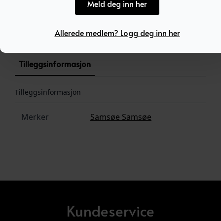
Meld deg inn her
Produktnummer:
100966
Kategori:
SALG
Allerede medlem? Logg deg inn her
Tilleggsinformasjon
Tilleggsinformasjon
Merker
Samsøe Samsøe
Kundeservice