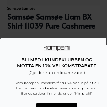
Samsøe Samsøe
Samsøe Samsøe Liam BX
Shirt 11039 Pure Cashmere
Skjorte i cord fra Samsøe Samsøe med normal
passform og button down krage.
BLI MED I KUNDEKLUBBEN OG
– Normal passform, vi anbefaler å velge din
normale størrelse.
MOTTA EN 10% VELKOMSTRABATT
– 100% økologisk bomull
(Gjelder kun ordinære varer)
– Produsert i Kina
Som Kompanii-medlem får du 3% bonus på alt du
Dette produktet er for tiden utsolgt og utilgjengel
handler, samt andre eksklusive tilbud og fordeler.
Bonus-saldoen finner du under "Min profil".