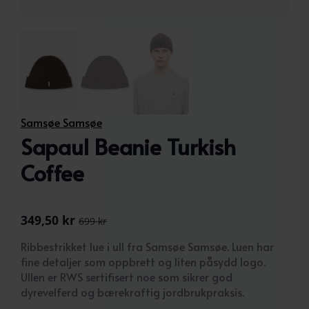
Samsøe Samsøe
Sapaul Beanie Turkish
Coffee
349,50
kr
699
kr
Opprinnelig
Nåværende
pris
pris
Ribbestrikket lue i ull fra Samsøe Samsøe. Luen har
var:
er:
fine detaljer som oppbrett og liten påsydd logo.
699 kr.
349,50 kr.
Ullen er RWS sertifisert noe som sikrer god
dyrevelferd og bærekraftig jordbrukpraksis.