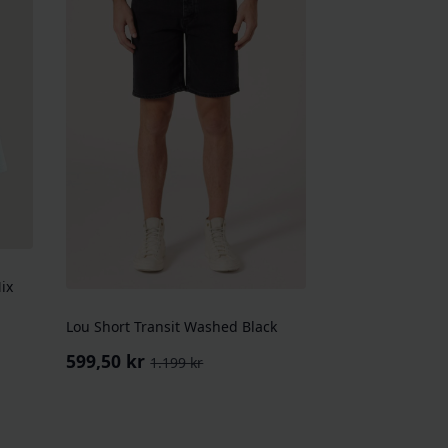
ix
Lou Short Transit Washed Black
599,50
kr
1.199
kr
Opprinnelig
Nåværende
pris
pris
var:
er:
1.199 kr.
599,50 kr.