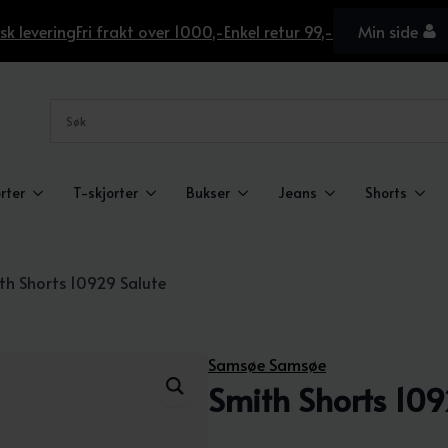
sk levering
Fri frakt over 1000,-
Enkel retur 99,-
Min side
rter
T-skjorter
Bukser
Jeans
Shorts
th Shorts 10929 Salute
Samsøe Samsøe
Smith Shorts 109