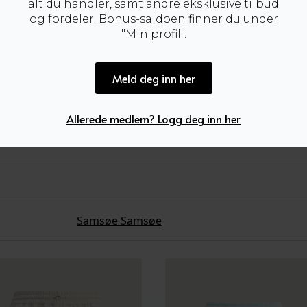
alt du handler, samt andre eksklusive tilbud
og fordeler. Bonus-saldoen finner du under
"Min profil".
Meld deg inn her
Allerede medlem? Logg deg inn her
Samsøe Samsøe