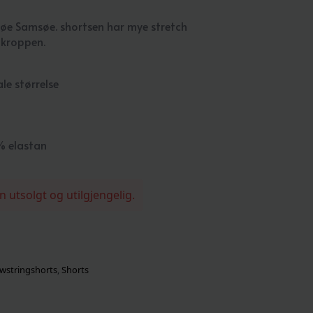
msøe Samsøe. shortsen har mye stretch
 kroppen.
le størrelse
% elastan
n utsolgt og utilgjengelig.
wstringshorts
,
Shorts