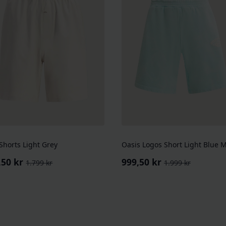
 Shorts Light Grey
Oasis Logos Short Light Blue M
,50
kr
999,50
kr
1.799
kr
1.999
kr
rinnelig
værende
Opprinnelig
Nåværende
pris
pris
:
var:
er:
9 kr.
50 kr.
1.999 kr.
999,50 kr.