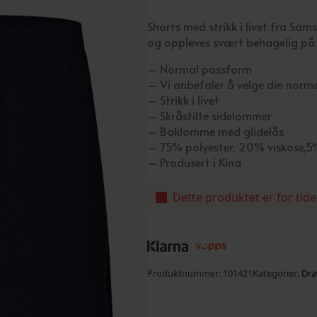
Shorts med strikk i livet fra Sa
og oppleves svært behagelig på
– Normal passform
– Vi anbefaler å velge din norma
– Strikk i livet
– Skråstilte sidelommer
– Baklomme med glidelås
– 75% polyester, 20% viskose,5
– Produsert i Kina
Dette produktet er for tide
Produktnummer:
101421
Kategorier:
Dra