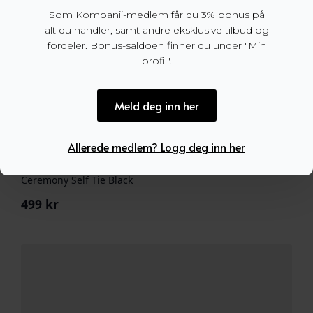
Som Kompanii-medlem får du 3% bonus på
alt du handler, samt andre eksklusive tilbud og
fordeler. Bonus-saldoen finner du under "Min
profil".
Meld deg inn her
Allerede medlem? Logg deg inn her
Ceremony Self Tie Black
499
kr