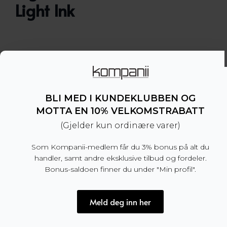
Light Ink
Lommetørkle med print fra Tiger of Sweden i silke.
Liten Tiger of Sweden-logo på hjørnet.
– Produsert i Italia
– Størrelse: 33 x 33 cm
BLI MED I KUNDEKLUBBEN OG
– 100% silke
MOTTA EN 10% VELKOMSTRABATT
(Gjelder kun ordinære varer)
Dette produktet er for tiden utsolgt og utilgjengel
Som Kompanii-medlem får du 3% bonus på alt du
handler, samt andre eksklusive tilbud og fordeler.
Bonus-saldoen finner du under "Min profil".
Produktnummer:
101133
Kategori:
SALG
Meld deg inn her