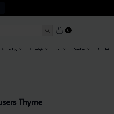
0
Undertøy
Tilbehør
Sko
Merker
Kundeklu
ousers Thyme