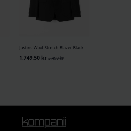
Justins Wool Stretch Blazer Black
1.749,50
kr
3.499
kr
Opprinnelig
Nåværende
pris
pris
var:
er:
3.499 kr.
1.749,50 kr.