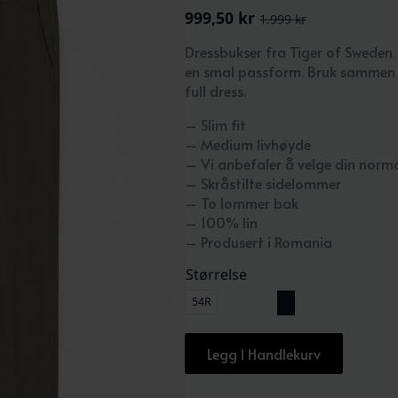
999,50
kr
1.999
kr
Opprinnelig
Nåværende
pris
pris
Dressbukser fra Tiger of Sweden.
var:
er:
en smal passform. Bruk sammen 
1.999 kr.
999,50 kr.
full dress.
– Slim fit
– Medium livhøyde
– Vi anbefaler å velge din norma
– Skråstilte sidelommer
– To lommer bak
– 100% lin
– Produsert i Romania
Størrelse
54R
Legg I Handlekurv