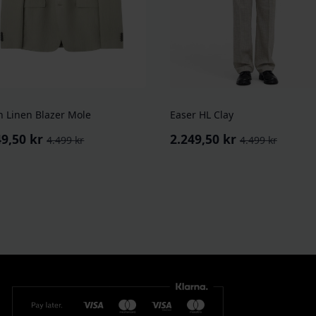
in Linen Blazer Mole
Easer HL Clay
49,50
kr
2.249,50
kr
4.499
kr
4.499
kr
rinnelig
værende
Opprinnelig
Nåværende
pris
pris
:
var:
er:
9 kr.
9,50 kr.
4.499 kr.
2.249,50 kr.