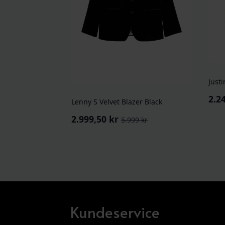
Just
2.2
Lenny S Velvet Blazer Black
Opp
Nå
pris
pris
2.999,50
kr
5.999
kr
Opprinnelig
Nåværende
var
er:
pris
pris
4.49
2.24
var:
er:
5.999 kr.
2.999,50 kr.
Kundeservice