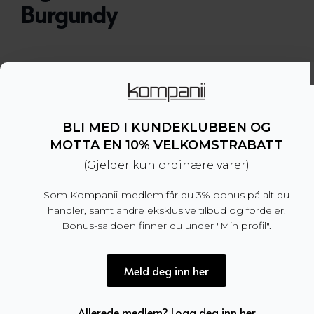
Burgundy
Slips i silke med struktur fra Tiger of Sweden.
– Bredde: 7 cm
– 100% silke
BLI MED I KUNDEKLUBBEN OG
– Produsert i Italia
MOTTA EN 10% VELKOMSTRABATT
(Gjelder kun ordinære varer)
Dette produktet er for tiden utsolgt og utilgjengel
Som Kompanii-medlem får du 3% bonus på alt du
handler, samt andre eksklusive tilbud og fordeler.
Bonus-saldoen finner du under "Min profil".
Produktnummer:
100470
Kategori:
SALG
Meld deg inn her
Allerede medlem? Logg deg inn her
Tilleggsinformasjon