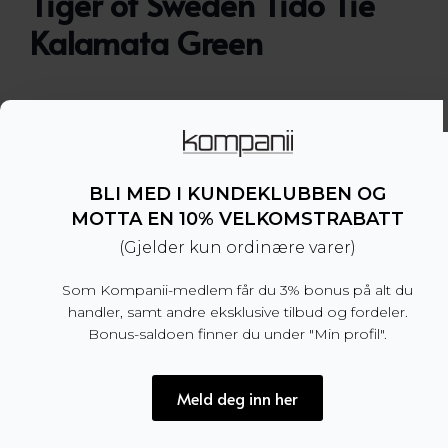
Tiger of Sweden Tido Tie
Kalamata Green
Slips i silke med struktur fra Tiger of Sweden.
– Bredde: 7 cm
– 100% silke
BLI MED I KUNDEKLUBBEN OG
– Produsert i Italia
MOTTA EN 10% VELKOMSTRABATT
(Gjelder kun ordinære varer)
Dette produktet er for tiden utsolgt og utilgjengel
Som Kompanii-medlem får du 3% bonus på alt du
handler, samt andre eksklusive tilbud og fordeler.
Bonus-saldoen finner du under "Min profil".
Produktnummer:
100469
Kategori:
SALG
Meld deg inn her