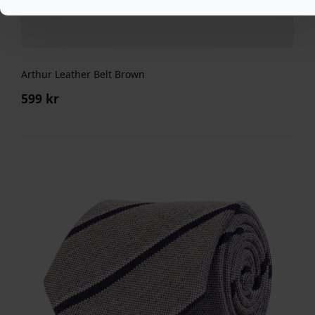
Arthur Leather Belt Brown
599
kr