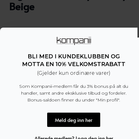
Beige
Slips i silke med struktur fra Tiger of Sweden.
– Bredde: 7 cm
– 100% silke
BLI MED I KUNDEKLUBBEN OG
– Produsert i Italia
MOTTA EN 10% VELKOMSTRABATT
(Gjelder kun ordinære varer)
Dette produktet er for tiden utsolgt og utilgjengel
Som Kompanii-medlem får du 3% bonus på alt du
handler, samt andre eksklusive tilbud og fordeler.
Bonus-saldoen finner du under "Min profil".
Produktnummer:
100814
Kategori:
SALG
Meld deg inn her
Allerede medlem? Logg deg inn her
Tilleggsinformasjon