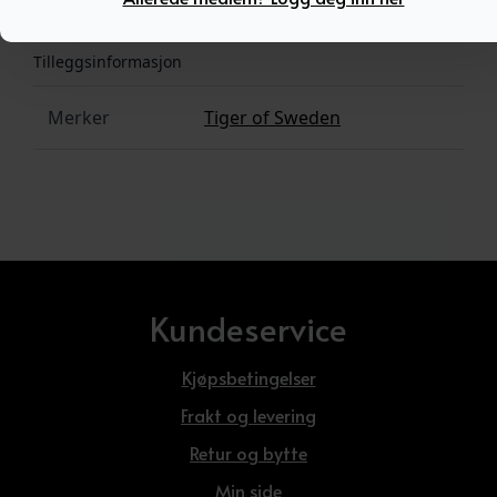
Tilleggsinformasjon
Merker
Tiger of Sweden
Kundeservice
Kjøpsbetingelser
Frakt og levering
Retur og bytte
Min side