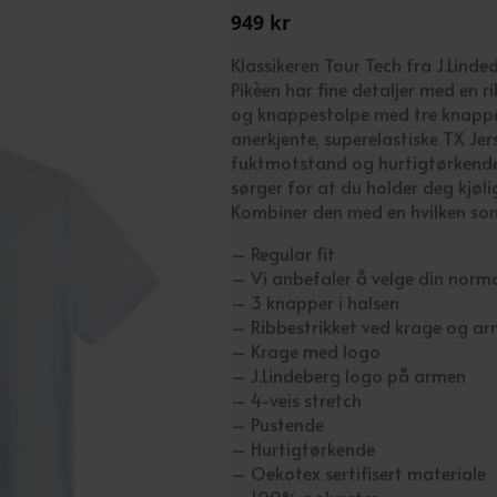
949
kr
Klassikeren Tour Tech fra J.Linde
Pikèen har fine detaljer med en 
og knappestolpe med tre knapper.
anerkjente, superelastiske TX Je
fuktmotstand og hurtigtørkende
sørger for at du holder deg kjø
Kombiner den med en hvilken som 
– Regular fit
– Vi anbefaler å velge din norma
– 3 knapper i halsen
– Ribbestrikket ved krage og ar
– Krage med logo
– J.Lindeberg logo på armen
– 4-veis stretch
– Pustende
– Hurtigtørkende
– Oekotex sertifisert materiale