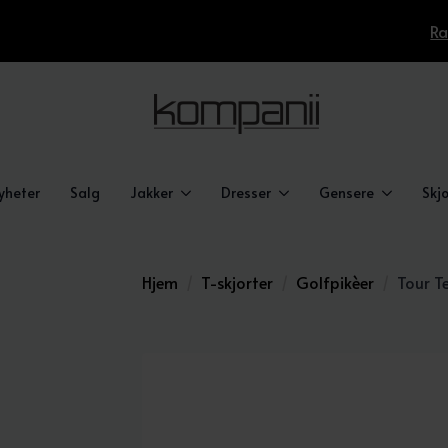
Ra
yheter
Salg
Jakker
Dresser
Gensere
Skjo
Hjem
T-skjorter
Golfpikèer
Tour T