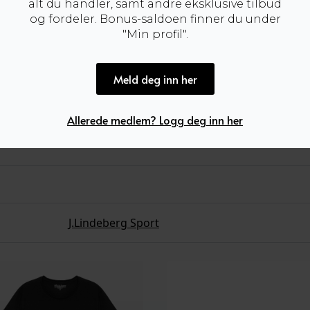
alt du handler, samt andre eksklusive tilbud
og fordeler. Bonus-saldoen finner du under
"Min profil".
Meld deg inn her
Allerede medlem? Logg deg inn her
J.Lindeberg Sport