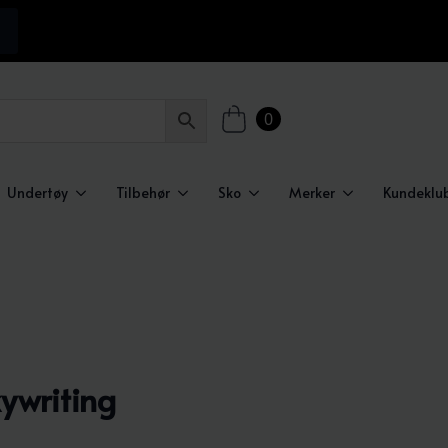
0
Undertøy
Tilbehør
Sko
Merker
Kundeklu
kywriting