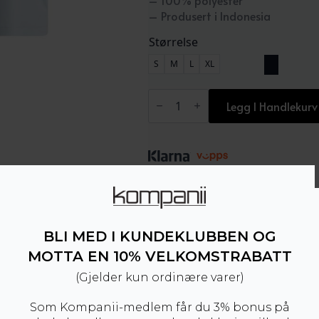
– 100% polyester
– Produsert i Indonesia
Størrelse
S
M
L
XL
Tour
Tech
Legg I Handlekurv
Polo
Skywriting
antall
Produktnummer:
102464
Kategorier:
Gol
BLI MED I KUNDEKLUBBEN OG
MOTTA EN 10% VELKOMSTRABATT
(Gjelder kun ordinære varer)
Som Kompanii-medlem får du 3% bonus på