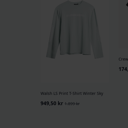
Crew
174
Opp
Nå
pris
pris
var
er:
349 
174,
Walsh LS Print T-Shirt Winter Sky
949,50
kr
1.899
kr
Opprinnelig
Nåværende
pris
pris
var:
er:
1.899 kr.
949,50 kr.