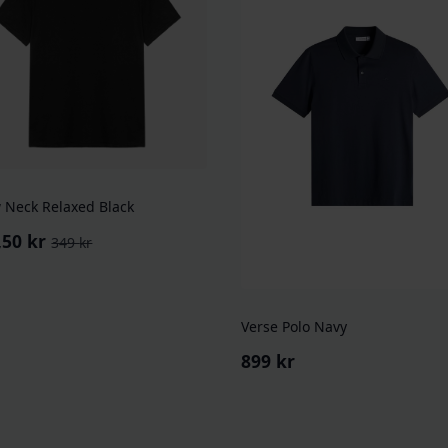
 Neck Relaxed Black
,50
kr
349
kr
rinnelig
værende
:
kr.
50 kr.
Verse Polo Navy
899
kr