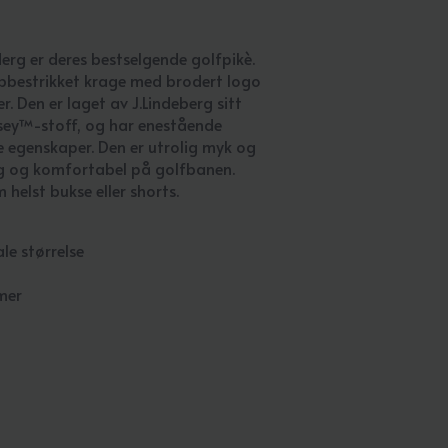
derg er deres bestselgende golfpikè.
ribbestrikket krage med brodert logo
 Den er laget av J.Lindeberg sitt
rsey™-stoff, og har enestående
 egenskaper. Den er utrolig myk og
lig og komfortabel på golfbanen.
helst bukse eller shorts.
le størrelse
mer