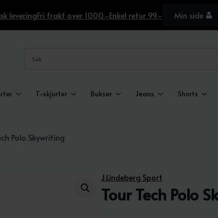
sk levering
Fri frakt over 1000,-
Enkel retur 99,-
Min side
rter
T-skjorter
Bukser
Jeans
Shorts
ech Polo Skywriting
J.Lindeberg Sport
Tour Tech Polo S