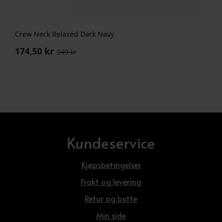
Crew Neck Relaxed Dark Navy
174,50
kr
349
kr
Opprinnelig
Nåværende
pris
pris
var:
er:
349 kr.
174,50 kr.
Kundeservice
Kjøpsbetingelser
Frakt og levering
Retur og bytte
Min side