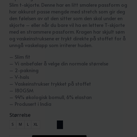
Slim t-skjorte. Denne har en litt smalere passform og
har akkurat passe mengde med stretch som gir deg
den følelsen av at den sitter som den skal under en
skjorte – eller når du bare vil ha en lettere T-skjorte
med en strammere passform. Kragen har skjult søm
og vaskeinstruksene er trykt direkte på stoffet for å
unngå vaskelapp som irriterer huden.
– Slim fit
– Vi anbefaler å velge din normale størrelse
– 2-pakning
– V-hals
– Vaskeinstrukser trykket på stoffet
– 180GSM
– 94% økologisk bomull, 6% elastan
– Produsert i India
Størrelse
S
M
L
XL