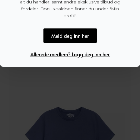
alt du handler, samt andre eksklusive tilbud og
fordeler. Bonus-saldoen finner du under "Min
profil".
Meld deg inn her
Alpha T-shirt Brindle
599
kr
Allerede medlem? Logg deg inn her