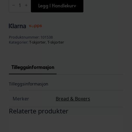
V-
Neck
Legg I Handlekurv
Slim
2-
Pack
White
antall
Produktnummer:
101538
Kategorier:
T-skjorter
,
T-skjorter
Tilleggsinformasjon
Tilleggsinformasjon
Merker
Bread & Boxers
Relaterte produkter