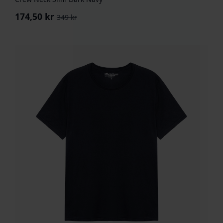
174,50
kr
349
kr
Opprinnelig
Nåværende
pris
pris
var:
er:
349 kr.
174,50 kr.