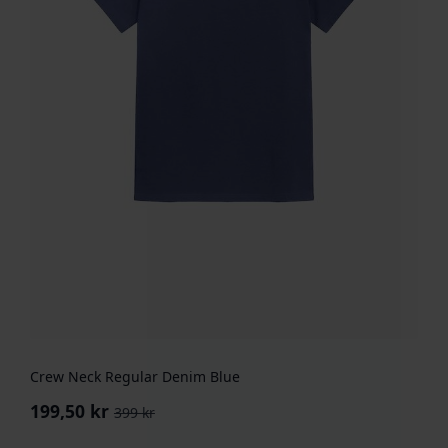
Crew Neck Regular Denim Blue
199,50
kr
399
kr
Opprinnelig
Nåværende
pris
pris