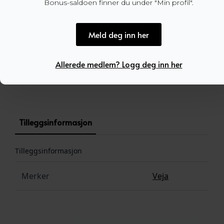
Bonus-saldoen finner du under "Min profil".
Dette produktet er for tiden utsolgt og utilgjengel
Meld deg inn her
Allerede medlem? Logg deg inn her
Produktnummer:
100968
Kategori:
SALG
Tilleggsinformasjon
Tilleggsinformasjon
Merker
Veja